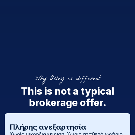
Why Ocley is different
This is not a typical
brokerage offer.
Πλήρης ανεξαρτησία
Χωρίς μικροδιαχείριση. Χωρίς σταθερό ωράριο